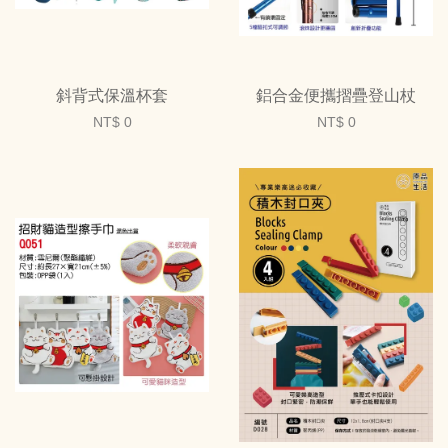
斜背式保溫杯套
鋁合金便攜摺疊登山杖
NT$ 0
NT$ 0