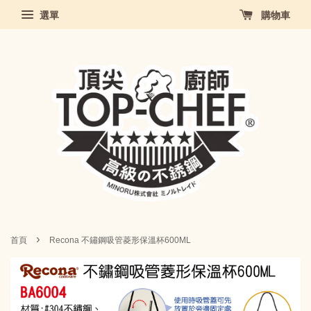
選單
購物車
›
首頁
Recona 不鏽鋼吸管菱形保溫杯600ML