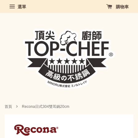
選單
購物車
›
首頁
Recona日式304雙耳鍋20cm