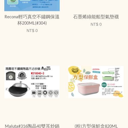
Recona輕巧真空不鏽鋼保溫
石墨烯綠能船型氣墊襪
杯200ML(#304)
NT$ 0
NT$ 0
Maluta#316陶晶40雙耳炒鍋
(粉)方型保鮮盒820ML