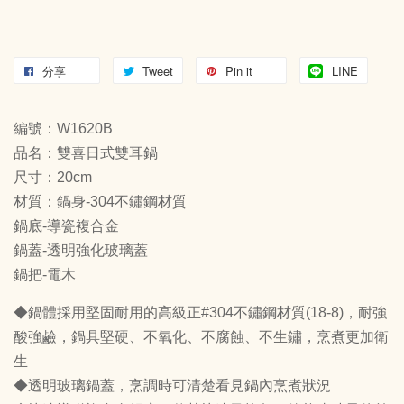
分享
Tweet
Pin it
LINE
編號：W1620B
品名：雙喜日式雙耳鍋
尺寸：20cm
材質：鍋身-304不鏽鋼材質
鍋底-導瓷複合金
鍋蓋-透明強化玻璃蓋
鍋把-電木
◆鍋體採用堅固耐用的高級正#304不鏽鋼材質(18-8)，耐強
酸強鹼，鍋具堅硬、不氧化、不腐蝕、不生鏽，烹煮更加衛
生
◆透明玻璃鍋蓋，烹調時可清楚看見鍋內烹煮狀況