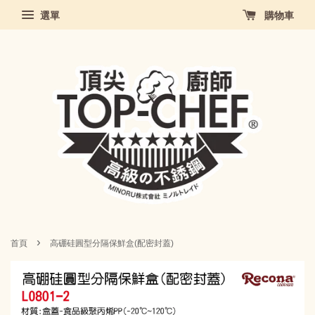
選單
購物車
›
首頁
高硼硅圓型分隔保鮮盒(配密封蓋)