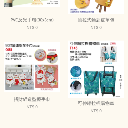
PVC反光手環(30x3cm)
抽拉式鑰匙皮革包
NT$ 0
NT$ 0
招財貓造型擦手巾
可伸縮拉桿購物車
NT$ 0
NT$ 0