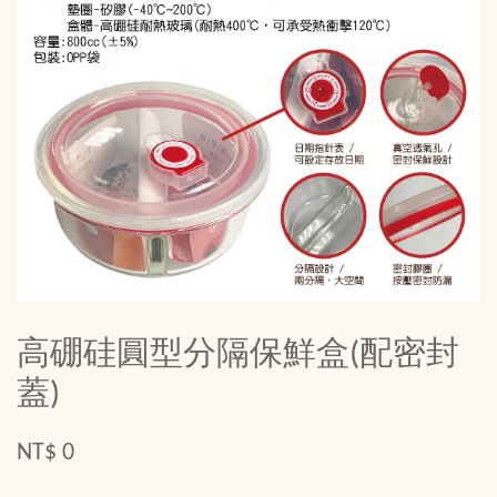
高硼硅圓型分隔保鮮盒(配密封
蓋)
NT$ 0