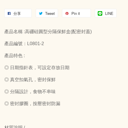
分享
Tweet
Pin it
LINE
產品名稱 :高硼硅圓型分隔保鮮盒(配密封蓋)
產品編號：L0801-2
產品特色 :
◎ 日期指針表，可設定存放日期
◎ 真空扣氣孔，密封保鮮
◎ 分隔設計，食物不串味
◎ 密封膠圈，按壓密封防漏
材質說明 /