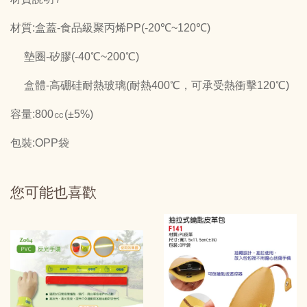
材質:盒蓋-食品級聚丙烯PP(-20℃~120℃)
墊圈-矽膠(-40℃~200℃)
盒體-高硼硅耐熱玻璃(耐熱400℃，可承受熱衝擊120℃)
容量:800㏄(±5%)
包裝:OPP袋
您可能也喜歡