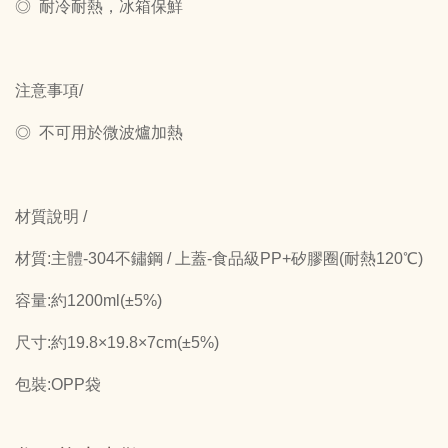
◎ 耐冷耐熱，冰箱保鮮
注意事項/
◎ 不可用於微波爐加熱
材質說明 /
材質:主體-304不鏽鋼 / 上蓋-食品級PP+矽膠圈(耐熱120℃)
容量:約1200ml(±5%)
尺寸:約19.8×19.8×7cm(±5%)
包裝:OPP袋