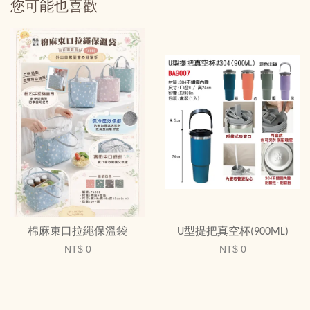
您可能也喜歡
棉麻束口拉繩保溫袋
U型提把真空杯(900ML)
NT$ 0
NT$ 0