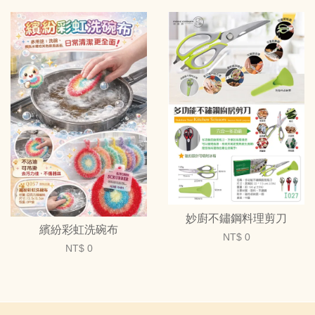
妙廚不鏽鋼料理剪刀
繽紛彩虹洗碗布
NT$ 0
NT$ 0