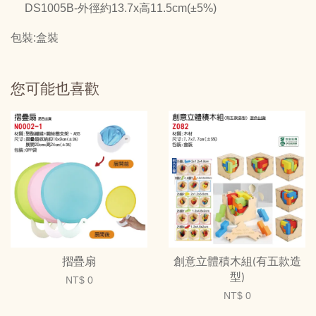
DS1005B-外徑約13.7x高11.5cm(±5%)
包裝:盒裝
您可能也喜歡
摺疊扇
創意立體積木組(有五款造
型)
NT$ 0
NT$ 0