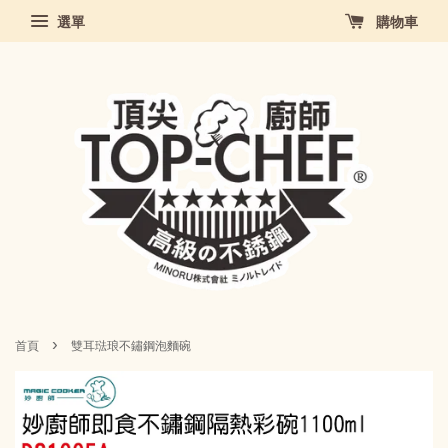
選單
購物車
›
首頁
雙耳琺琅不鏽鋼泡麵碗