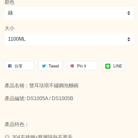
顏色
大小
分享
Tweet
Pin it
LINE
產品名稱：雙耳琺琅不鏽鋼泡麵碗
產品編號: DS1005A / DS1005B
產品特色：
◎ 304不銹鋼+雙層隔熱不燙手