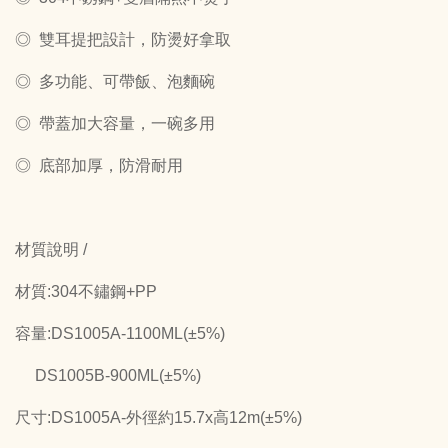
◎ 雙耳提把設計，防燙好拿取
◎ 多功能、可帶飯、泡麵碗
◎ 帶蓋加大容量，一碗多用
◎ 底部加厚，防滑耐用
材質說明 /
材質:304不鏽鋼+PP
容量:DS1005A-1100ML(±5%)
DS1005B-900ML(±5%)
尺寸:DS1005A-外徑約15.7x高12m(±5%)