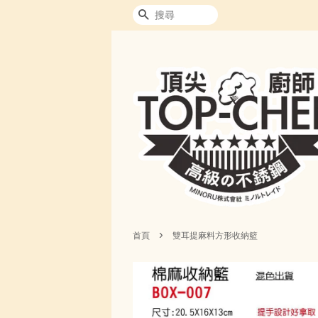
搜尋
›
首頁
雙耳提麻料方形收納籃