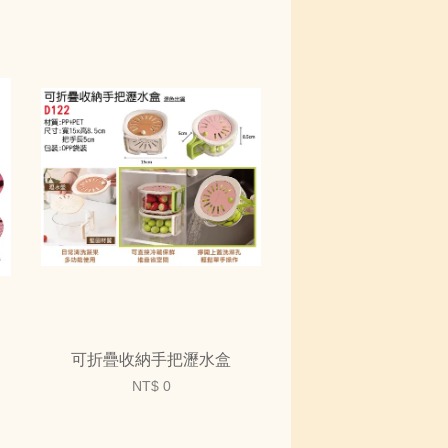
可折疊收納手把瀝水盒
NT$ 0