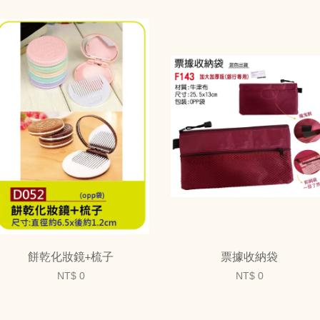
餅乾化妝鏡+梳子
票據收納袋
NT$ 0
NT$ 0