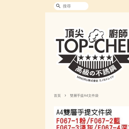
搜尋
›
首頁
雙層手提A4文件袋