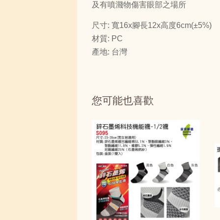
及有噴濺物傷害眼部之場所
尺寸: 寬16x腳長12x高度6cm(±5%)
材質: PC
產地: 台灣
您可能也喜歡