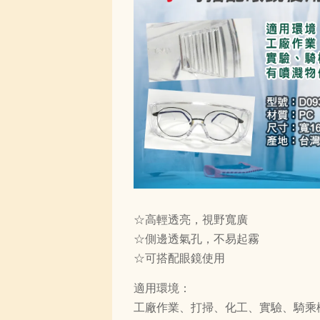
☆高輕透亮，視野寬廣
☆側邊透氣孔，不易起霧
☆可搭配眼鏡使用
適用環境：
工廠作業、打掃、化工、實驗、騎乘機