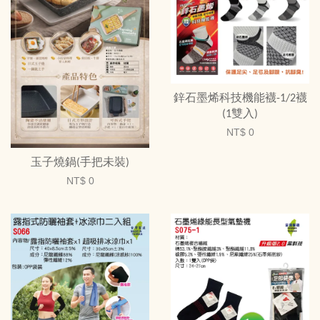
鋅石墨烯科技機能襪-1/2襪
(1雙入)
NT$ 0
玉子燒鍋(手把未裝)
NT$ 0