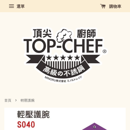
選單
購物車
›
首頁
輕壓護腕