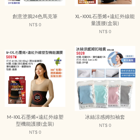
創意塗鴉24色馬克筆
XL~XXXL石墨烯+遠紅外線能
量護腰(盒裝)
NT$ 0
NT$ 0
M~XXL石墨烯+遠紅外線塑
冰絲涼感姆扣袖套
型機能護腰(盒裝)
NT$ 0
NT$ 0