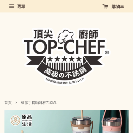
選單
購物車
›
首頁
矽膠手提咖啡杯710ML