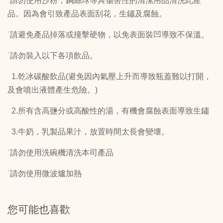
˙請勿使用沙粉，鋼絲球等具傷害性的清潔用品清洗此產
品。因為會引致產品表面刮花，生鏽及腐蝕。
˙請避免產品掉落或撞擊硬物，以免表面裝凹導致不保溫。
˙請勿裝入以下各項飲品。
1.乾冰碳酸飲品(避免因內氣壓上升而導致瓶蓋難以打開，
及會噴出液體產生危險。)
2.所有含高鹽分或高酸性的湯，有機會腐蝕表面導致生鏽
3.牛奶，乳製品果汁，放置時間太長會變壞。
˙請勿使用洗碗機清洗本司產品
˙請勿使用微波爐加熱
您可能也喜歡