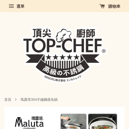
選單
購物車
›
首頁
瑪露塔304不鏽鋼蒸魚鍋