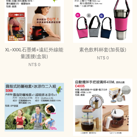
XL~XXXL石墨烯+遠紅外線能
素色飲料杯套(加長版)
量護腰(盒裝)
NT$ 0
NT$ 0