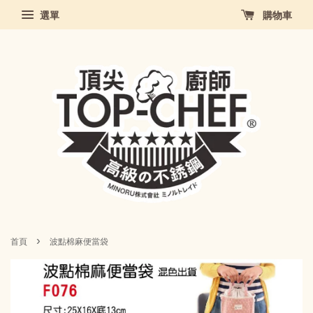
選單
購物車
›
首頁
波點棉麻便當袋