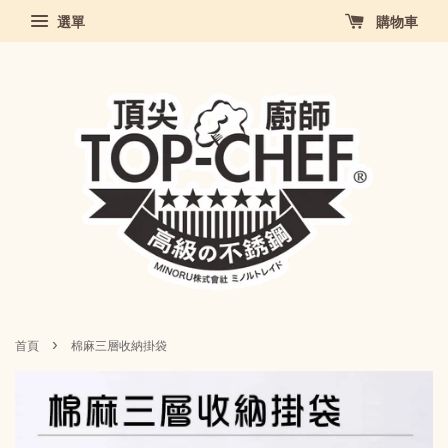
選單
購物車
›
首頁
棉麻三層收納掛袋