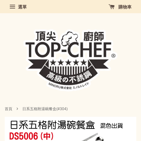
選單
購物車
›
首頁
日系五格附湯碗餐盒(#304)