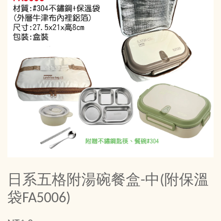
日系五格附湯碗餐盒-中(附保溫
袋FA5006)