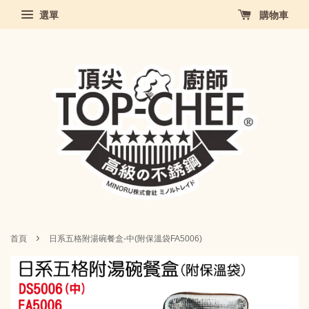
選單
購物車
›
首頁
日系五格附湯碗餐盒-中(附保溫袋FA5006)