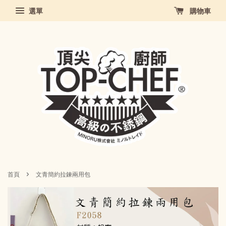
選單
購物車
›
首頁
文青簡約拉鍊兩用包