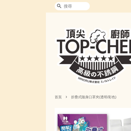
搜尋
›
首頁
折疊式隨身口罩夾(透明/彩色)