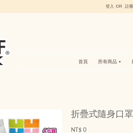
登入
OR
註
首頁
所有商品
折疊式隨身口罩夾
NT$ 0