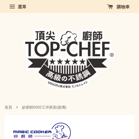
選單
購物車
›
首頁
妙廚師500CC沖茶壺(玻璃)