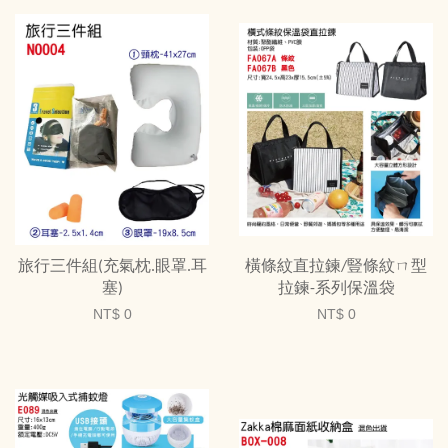
旅行三件組(充氣枕.眼罩.耳
橫條紋直拉鍊/豎條紋ㄇ型
塞)
拉鍊-系列保溫袋
NT$ 0
NT$ 0