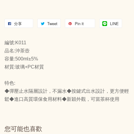
分享
Tweet
Pin it
LINE
編號:K011
品名:沖茶壺
容量:500ml±5%
材質:玻璃+PC材質
特色:
◆彈壓止水隔層設計，不漏水 ◆按鍵式出水設計，更方便輕
鬆 ◆進口高質環保食用材料 ◆新穎外觀，可當茶杯使用
您可能也喜歡