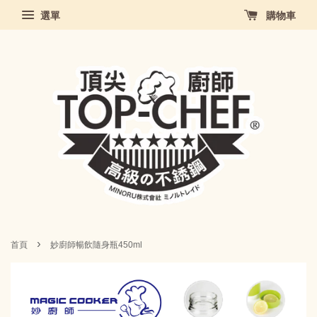
選單
購物車
›
首頁
妙廚師暢飲隨身瓶450ml