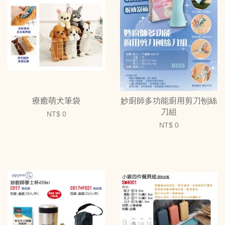
療癒萌犬筆袋
妙廚師多功能廚用剪刀刨絲
刀組
NT$ 0
NT$ 0