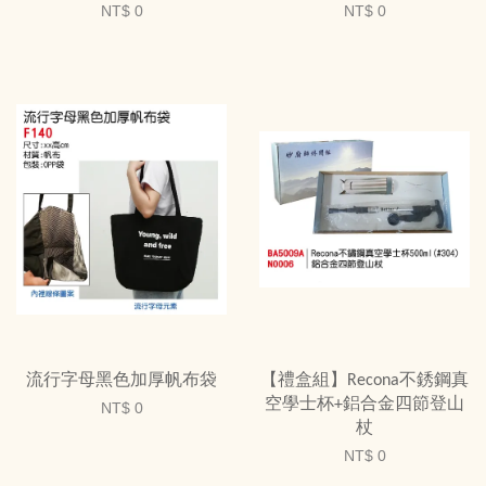
NT$ 0
NT$ 0
流行字母黑色加厚帆布袋
【禮盒組】Recona不銹鋼真
空學士杯+鋁合金四節登山
NT$ 0
杖
NT$ 0