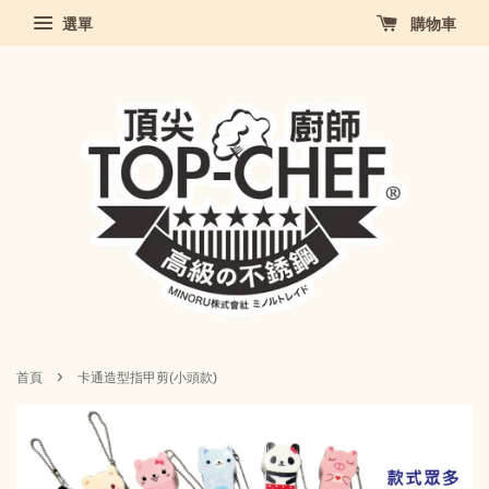
選單
購物車
›
首頁
卡通造型指甲剪(小頭款)