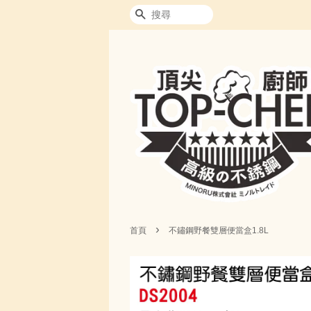
搜尋
›
首頁
不鏽鋼野餐雙層便當盒1.8L