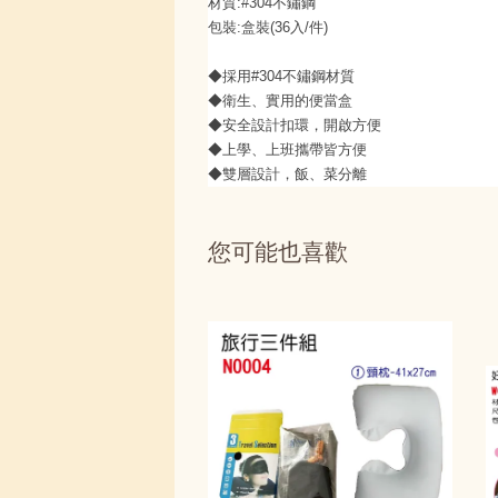
材質:#304不鏽鋼
包裝:盒裝(36入/件)
◆採用#304不鏽鋼材質
◆衛生、實用的便當盒
◆安全設計扣環，開啟方便
◆上學、上班攜帶皆方便
◆雙層設計，飯、菜分離
您可能也喜歡