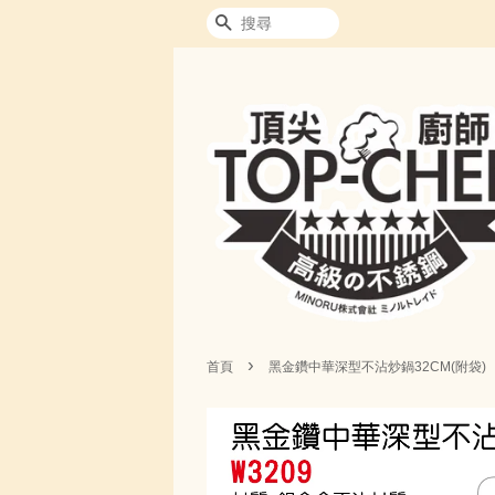
搜尋
›
首頁
黑金鑽中華深型不沾炒鍋32CM(附袋)