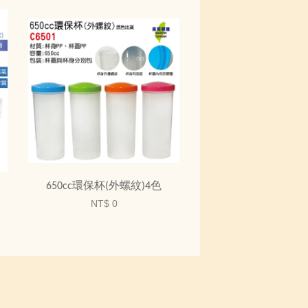
650cc環保杯(外螺紋)4色
NT$ 0