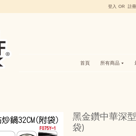
登入
OR
註
首頁
所有商品
黑金鑽中華深型不
袋)