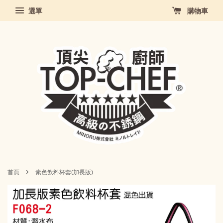
選單
購物車
›
首頁
素色飲料杯套(加長版)