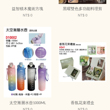
益智積木魔術方塊
黑曜雙色多功能料理剪
NT$ 0
NT$ 0
太空漸層水壺1000ML
香氛花束禮盒
NT$ 0
NT$ 0