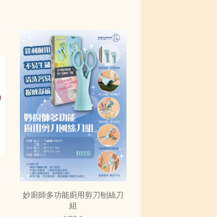
妙廚師多功能廚用剪刀刨絲刀
組