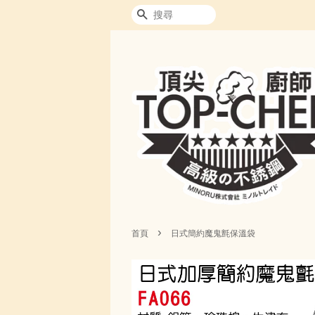
搜尋
›
首頁
日式簡約魔鬼氈保溫袋