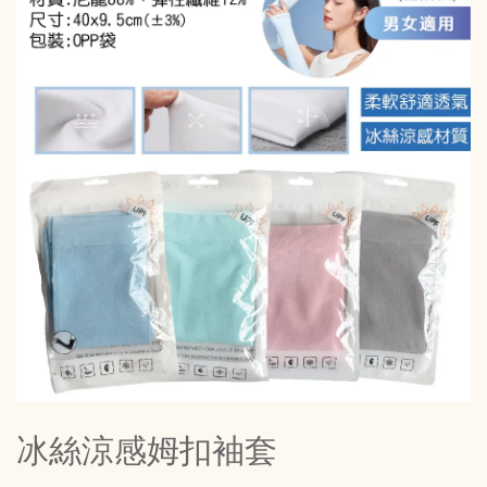
冰絲涼感姆扣袖套