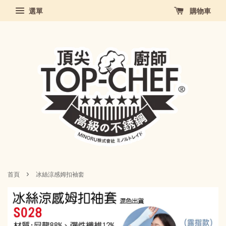
選單
購物車
›
首頁
冰絲涼感姆扣袖套